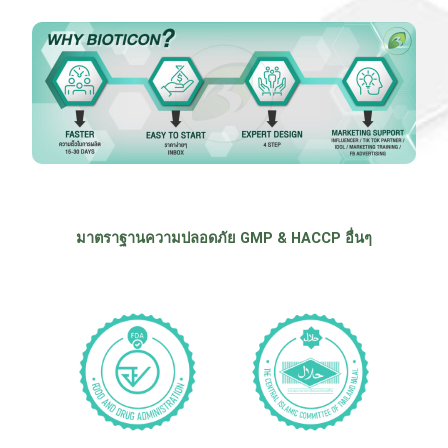
มาตราฐานความปลอดภัย GMP & HACCP อื่นๆ